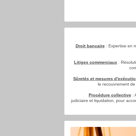
Droit bancaire
: Expertise en m
Litiges commerciaux
: Résolut
con
Sûretés et mesures d'exécuti
le recouvrement de c
Procédure collective
: 
judiciaire et liquidation, pour a